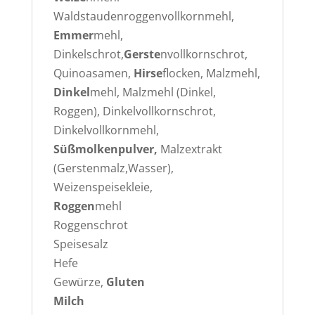
Waldstaudenroggenvollkornmehl,
Emmer
mehl,
Dinkelschrot,
Gerste
nvollkornschrot,
Quinoasamen,
Hirse
flocken, Malzmehl,
Dinkel
mehl, Malzmehl (Dinkel,
Roggen), Dinkelvollkornschrot,
Dinkelvollkornmehl,
Süßmolkenpulver,
Malzextrakt
(Gerstenmalz,Wasser),
Weizenspeisekleie,
Roggen
mehl
Roggenschrot
Speisesalz
Hefe
Gewürze,
Gluten
Milch