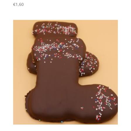
€
1,60